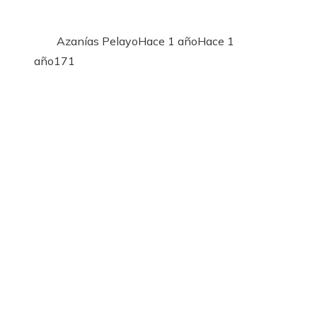
Azanías Pelayo
Hace 1 año
Hace 1
año
171