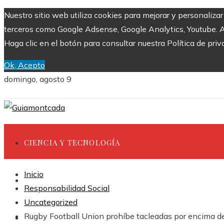
Nuestro sitio web utiliza cookies para mejorar y personaliza
terceros como Google Adsense, Google Analytics, Youtube. Al 
Haga clic en el botón para consultar nuestra Política de priv
Ok, Acepto
domingo, agosto 9
CIENCIA Y TECNOLOGÍA
Inicio
INVERSIONES Y NEGOCIOS
Responsabilidad Social
Uncategorized
Rugby Football Union prohíbe tacleadas por encima de 
CULTURA Y OCIO