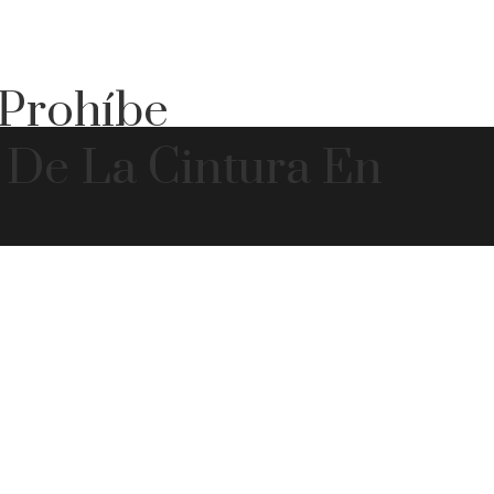
 Prohíbe
 De La Cintura En
s