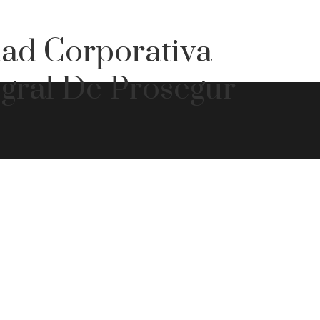
dad Corporativa
egral De Prosegur