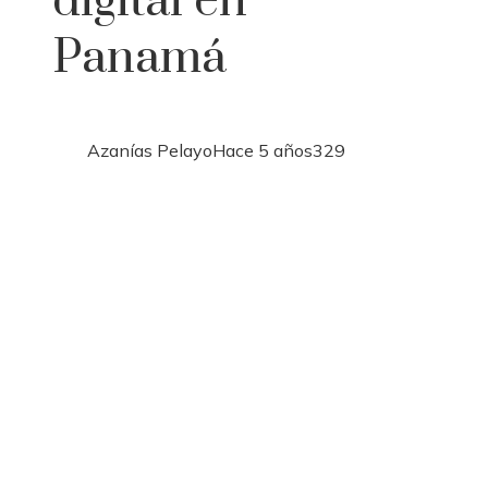
digital en
Panamá
Azanías Pelayo
Hace 5 años
329