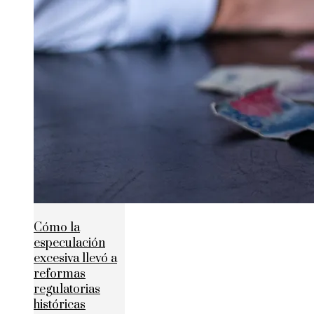
Cómo la
especulación
excesiva llevó a
reformas
regulatorias
históricas