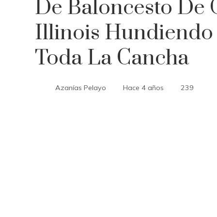
De Baloncesto De 
Illinois Hundiend
Toda La Cancha
Azanías Pelayo
Hace 4 años
239