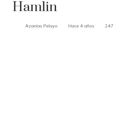
Hamlin
Azanías Pelayo
Hace 4 años
247