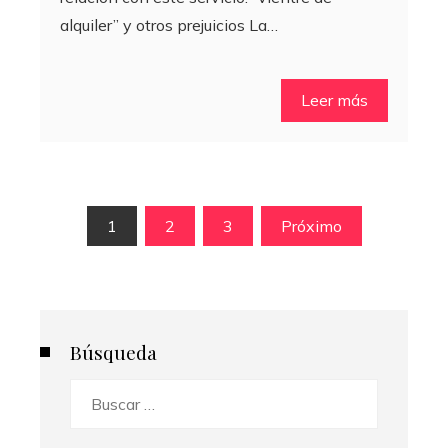
alquiler” y otros prejuicios La…
Leer más
Paginación
1
2
3
Próximo
de
entradas
Búsqueda
Buscar: