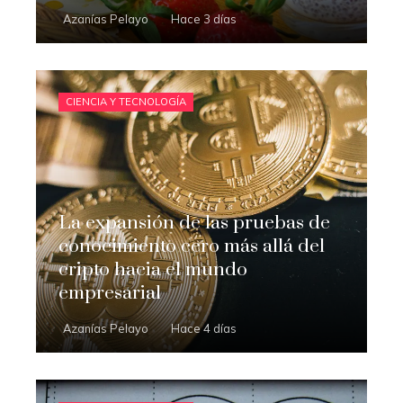
Azanías Pelayo
Hace 3 días
CIENCIA Y TECNOLOGÍA
La expansión de las pruebas de
conocimiento cero más allá del
cripto hacia el mundo
empresarial
Azanías Pelayo
Hace 4 días