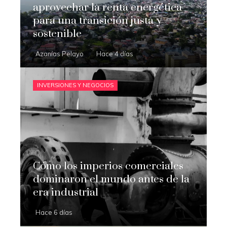
aprovechar la renta energética
para una transición justa y
sostenible
Azanías Pelayo
Hace 4 días
INVERSIONES Y NEGOCIOS
Cómo los imperios comerciales
dominaron el mundo antes de la
era industrial
Hace 6 días