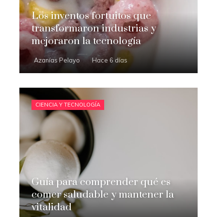
Los inventos fortuitos que
transformaron industrias y
mejoraron la tecnología
Azanías Pelayo
Hace 6 días
CIENCIA Y TECNOLOGÍA
Guía para comprender qué es
comer saludable y mantener la
vitalidad