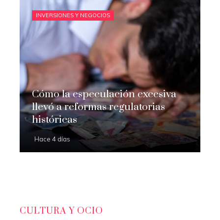
INVERSIONES Y NEGOCIOS
Cómo la especulación excesiva
llevó a reformas regulatorias
históricas
Hace 4 días
CULTURA Y OCIO